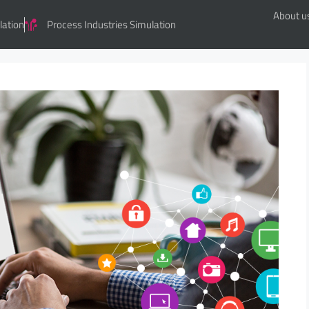
About u
lation
Process Industries Simulation